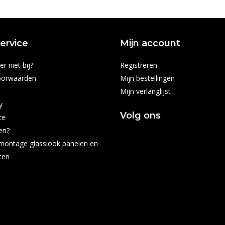
ervice
Mijn account
r niet bij?
Registreren
oorwaarden
Mijn bestellingen
Mijn verlanglijst
y
Volg ons
ce
en?
montage glasslook panelen en
ten