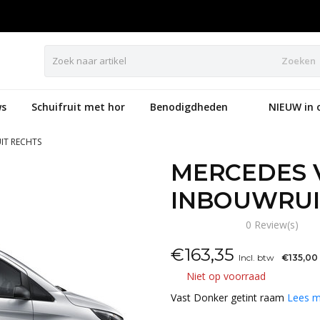
Zoeken
s
Schuifruit met hor
Benodigdheden
NIEUW in 
IT RECHTS
MERCEDES 
INBOUWRUI
0 Review(s)
€
163,35
Incl. btw
€135,00
Niet op voorraad
Vast Donker getint raam
Lees m