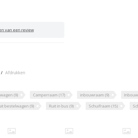
ven van een review
/
Afdrukken
jswagen
(9)
Camperraam
(17)
inbouwraam
(9)
Inbou
uit bestelwagen
(9)
Ruit in bus
(9)
Schuifraam
(15)
Sc