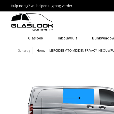
Hulp nodig? wij helpen u graag verder
Glaslook
Inbouwruit
Bunkwindow
Ga terug
Home
MERCEDES VITO MIDDEN PRIVACY INBOUWRU