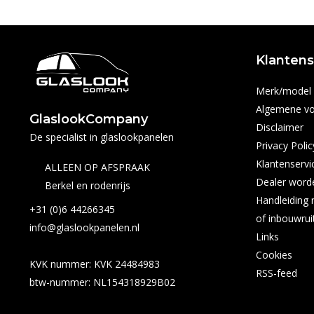
Klantens
Merk/model e
Algemene v
GlaslookCompany
Disclaimer
De specialist in glaslookpanelen
Privacy Polic
Klantenservi
ALLEEN OP AFSPRAAK
Dealer word
Berkel en rodenrijs
Handleiding 
+31 (0)6 44266345
of inbouwrui
info@glaslookpanelen.nl
Links
Cookies
KVK nummer: KVK 24484983
RSS-feed
btw-nummer: NL154318929B02