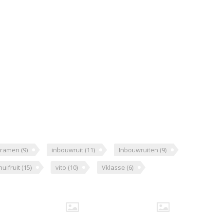
wramen
(9)
inbouwruit
(11)
Inbouwruiten
(9)
huifruit
(15)
vito
(10)
Vklasse
(6)