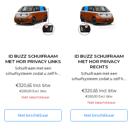
ID BUZZ SCHUIFRAAM
ID BUZZ SCHUIFRAAM
MET HOR PRIVACY LINKS
MET HOR PRIVACY
RECHTS
Schuifraam met een
schuifsysteem zodat u zelf het
Schuifraam met een
raam kan openzetten. Het
schuifsysteem zodat u zelf het
schuifraam is gemaakt van 80%
raam kan openzetten. Het
€320,65 Incl. btw
verduisterd privacyglas.
schuifraam is gemaakt van 80%
€320,65 Incl. btw
€265,00 Excl. btw
Hierdoor kunt u wel zelf naar
verduisterd privacyglas.
€265,00 Excl. btw
Niet beschikbaar
buiten kijken maar dit maakt
Hierdoor kunt u wel zelf naar
Niet beschikbaar
het lastig om naar binnen te
buiten kijken maar dit maakt
kijken. Dit handige schuifraam
het lastig om naar binnen te
Niet beschikbaar
Niet beschikbaar
is te
kijken. Dit handige schuifraam
is te