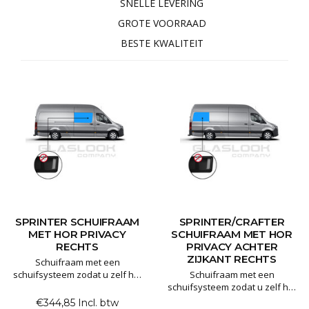
SNELLE LEVERING
GROTE VOORRAAD
BESTE KWALITEIT
SPRINTER SCHUIFRAAM
SPRINTER/CRAFTER
MET HOR PRIVACY
SCHUIFRAAM MET HOR
RECHTS
PRIVACY ACHTER
ZIJKANT RECHTS
Schuifraam met een
schuifsysteem zodat u zelf het
Schuifraam met een
raam kan openzetten. Het
schuifsysteem zodat u zelf het
schuifraam is gemaakt van 80%
raam kan openzetten. Het
€344,85 Incl. btw