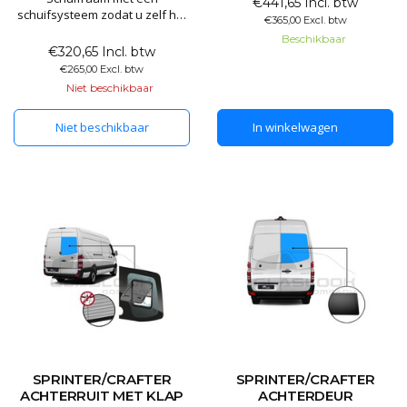
€441,65 Incl. btw
schuifsysteem zodat u zelf het
€365,00 Excl. btw
raam kan openzetten. Het
Beschikbaar
schuifraam is gemaakt van 80%
€320,65 Incl. btw
verduisterd privacyglas.
€265,00 Excl. btw
Hierdoor kunt u wel zelf naar
Niet beschikbaar
buiten kijken maar dit maakt
het lastig om naar binnen te
Niet beschikbaar
In winkelwagen
kijken. Dit handige schuifraam
is te
SPRINTER/CRAFTER
SPRINTER/CRAFTER
ACHTERRUIT MET KLAP
ACHTERDEUR