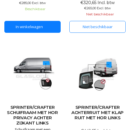
verduisterd privacyglas.
schuifraam is gemaakt van 80%
€320,65 Incl. btw
€285,00 Excl. btw
Hierdoor kunt u wel zelf naar
verduisterd privacyglas.
€265,00 Excl. btw
Beschikbaar
buiten kijken maar dit maakt
Hierdoor kunt u wel zelf naar
Niet beschikbaar
het lastig om naar binnen te
buiten kijken maar dit maakt
kijken. Dit handige schuifraam
het lastig om naar binnen te
In winkelwagen
Niet beschikbaar
is te
kijken. Dit handige schuifraam
is te
SPRINTER/CRAFTER
SPRINTER/CRAFTER
SCHUIFRAAM MET HOR
ACHTERRUIT MET KLAP
PRIVACY ACHTER
RUIT MET HOR LINKS
ZIJKANT LINKS
Schuifraam met een