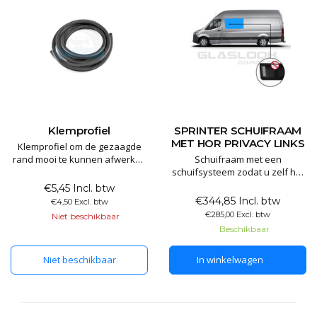
Klemprofiel
SPRINTER SCHUIFRAAM
MET HOR PRIVACY LINKS
Klemprofiel om de gezaagde
rand mooi te kunnen afwerken
Schuifraam met een
prijs per meter
schuifsysteem zodat u zelf het
raam kan openzetten. Het
€5,45 Incl. btw
schuifraam is gemaakt van 80%
€344,85 Incl. btw
€4,50 Excl. btw
verduisterd privacyglas.
€285,00 Excl. btw
Niet beschikbaar
Hierdoor kunt u wel zelf naar
Beschikbaar
buiten kijken maar dit maakt
het lastig om naar binnen te
Niet beschikbaar
In winkelwagen
kijken. Dit handige schuifraam
is te