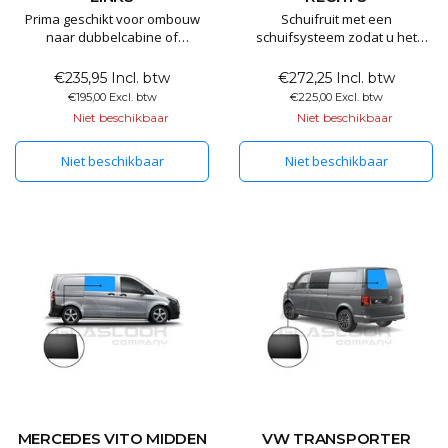
Prima geschikt voor ombouw
Schuifruit met een
naar dubbelcabine of
schuifsysteem zodat u het
buscamper80% verduisterd
raam open kunt zetten . Ramen
privacyglasafmetingen:
zijn perfect van pasvorm en
€235,95 Incl. btw
€272,25 Incl. btw
1400x670mm passend voor de
gemaakt van 80% donkerglas
€195,00 Excl. btw
€225,00 Excl. btw
L2 L3 L4
deze hoeven dus niet
Niet beschikbaar
Niet beschikbaar
Al onze ramen zijn voorzien
geblindeerd te worden .
van E keurmerk en worden
Niet beschikbaar
Niet beschikbaar
geproduceerd in de EU
MERCEDES VITO MIDDEN
VW TRANSPORTER