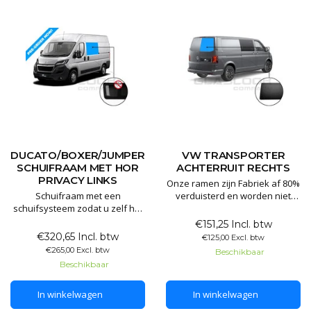
DUCATO/BOXER/JUMPER
VW TRANSPORTER
SCHUIFRAAM MET HOR
ACHTERRUIT RECHTS
PRIVACY LINKS
Onze ramen zijn Fabriek af 80%
Schuifraam met een
verduisterd en worden niet
schuifsysteem zodat u zelf het
voorzien van folie. Al onze
raam kan openzetten. Het
ramen zijn voorzien van E
€151,25 Incl. btw
schuifraam is gemaakt van 80%
keurmerk en worden
€320,65 Incl. btw
€125,00 Excl. btw
verduisterd privacyglas.
geproduceerd in de EU.
€265,00 Excl. btw
Beschikbaar
Hierdoor kunt u wel zelf naar
Beschikbaar
buiten kijken maar dit maakt
het lastig om naar binnen te
In winkelwagen
In winkelwagen
kijken. Dit handige schuifraam
is te