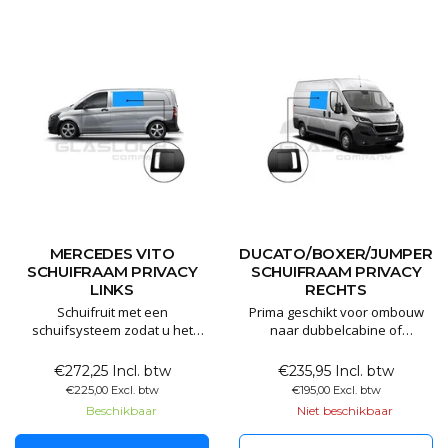
MERCEDES VITO
DUCATO/BOXER/JUMPER
SCHUIFRAAM PRIVACY
SCHUIFRAAM PRIVACY
LINKS
RECHTS
Schuifruit met een
Prima geschikt voor ombouw
schuifsysteem zodat u het
naar dubbelcabine of
raam open kunt zetten . Ramen
buscamper80% verduisterd
zijn perfect van pasvorm en
privacyglasafmetingen:
€272,25 Incl. btw
€235,95 Incl. btw
gemaakt van 80% donkerglas
1400x670mm passend voor de
€225,00 Excl. btw
€195,00 Excl. btw
deze hoeven dus niet
L2 L3 L4
Beschikbaar
Niet beschikbaar
geblindeerd te worden .
Al onze ramen zijn voorzien
van E keurmerk en worden