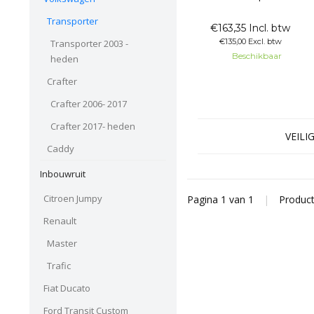
T5GP / T6 / T6.1
Transporter
€163,35 Incl. btw
Glaslookpanelen gemaakt
€135,00 Excl. btw
Transporter 2003 -
van echt glas voor een luxe
Beschikbaar
uitstraling. Het voordeel van
heden
echt glas is dat het
Crafter
gegarandeerd lang mee gaat
en het mooiste resultaat
Crafter 2006- 2017
levert. De panelen worden
niet
Crafter 2017- heden
VEILI
Caddy
Inbouwruit
Citroen Jumpy
Pagina 1 van 1
|
Produc
Renault
Master
Trafic
Fiat Ducato
Ford Transit Custom