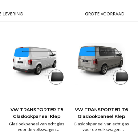
gegarandeerd lang mee gaat
gegarandeerd lang mee gaat
en het mooiste resultaat
en het mooiste resultaat
 LEVERING
GROTE VOORRAAD
levert. De pane
levert. De pane
VW TRANSPORTER T5
VW TRANSPORTER T6
Glaslookpaneel Klep
Glaslookpaneel Klep
Glaslookpaneel van echt glas
Glaslookpaneel van echt glas
voor de volkswagen
voor de volkswagen
transporter
transporter