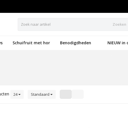
Zoeken
s
Schuifruit met hor
Benodigdheden
NIEUW in 
ucten
24
Standaard