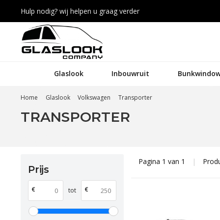
Hulp nodig? wij helpen u graag verder
Glaslook
Inbouwruit
Bunkwindow
Home
Glaslook
Volkswagen
Transporter
TRANSPORTER
Pagina 1 van 1
|
Prod
Prijs
€
€
tot