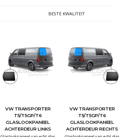
levert. De panelen worden
gegarandeerd lang mee gaat
niet
en het mooiste resultaat
BESTE KWALITEIT
levert. De pane
VW TRANSPORTER
VW TRANSPORTER
T5/T5GP/T6
T5/T5GP/T6
GLASLOOKPANEEL
GLASLOOKPANEEL
ACHTERDEUR LINKS
ACHTERDEUR RECHTS
Glaslookpaneel van echt glas
Glaslookpaneel van echt glas