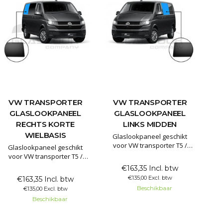
VW TRANSPORTER
VW TRANSPORTER
GLASLOOKPANEEL
GLASLOOKPANEEL
RECHTS KORTE
LINKS MIDDEN
WIELBASIS
Glaslookpaneel geschikt
voor VW transporter T5 /
Glaslookpaneel geschikt
T5GP / T6 / T6.1
voor VW transporter T5 /
T5GP / T6 / T6.1 Korte
€163,35 Incl. btw
Glaslookpanelen gemaakt
wielbasis
€135,00 Excl. btw
€163,35 Incl. btw
van echt glas voor een luxe
Beschikbaar
€135,00 Excl. btw
uitstraling. Het voordeel van
Glaslookpanelen gemaakt
echt glas is dat het
Beschikbaar
van echt glas voor een luxe
gegarandeerd lang mee gaat
uitstraling. Het voordeel van
en het mooiste resultaat
echt glas is dat het