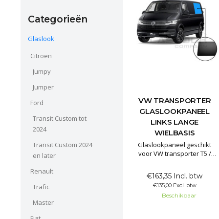
Categorieën
Glaslook
Citroen
Jumpy
Jumper
VW TRANSPORTER
Ford
GLASLOOKPANEEL
Transit Custom tot
LINKS LANGE
2024
WIELBASIS
Glaslookpaneel geschikt
Transit Custom 2024
voor VW transporter T5 /
en later
T5GP / T6 / T6.1 lange
wielbasis
Renault
€163,35 Incl. btw
€135,00 Excl. btw
Trafic
Glaslookpanelen gemaakt
Beschikbaar
van echt glas voor een luxe
Master
uitstraling. Het voordeel van
echt glas is dat het
Fiat