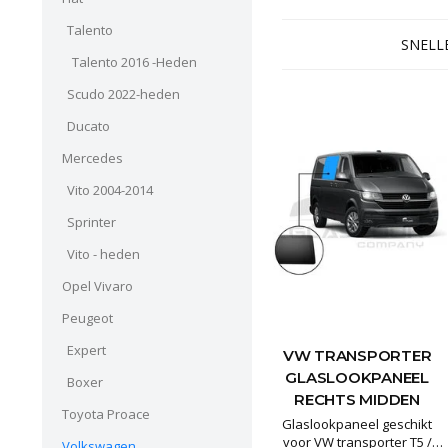
gegarandeerd lang mee gaat
en het mooiste resultaat
Talento
SNELLE
levert. De pane
Talento 2016 -Heden
Scudo 2022-heden
Ducato
Mercedes
Vito 2004-2014
Sprinter
Vito - heden
Opel Vivaro
Peugeot
Expert
VW TRANSPORTER
GLASLOOKPANEEL
Boxer
RECHTS MIDDEN
Toyota Proace
Glaslookpaneel geschikt
voor VW transporter T5 /
Volkswagen