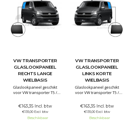
VW TRANSPORTER
VW TRANSPORTER
GLASLOOKPANEEL
GLASLOOKPANEEL
RECHTS LANGE
LINKS KORTE
WIELBASIS
WIELBASIS
Glaslookpaneel geschikt
Glaslookpaneel geschikt
voor VW transporter T5 /
voor VW transporter T5 /
T5GP / T6 / T6.1 lange
T5GP / T6 / T6.1 Korte
wielbasis
wielbasis
€163,35 Incl. btw
€163,35 Incl. btw
€135,00 Excl. btw
€135,00 Excl. btw
Glaslookpanelen gemaakt
Glaslookpanelen gemaakt
Beschikbaar
Beschikbaar
van echt glas voor een luxe
van echt glas voor een luxe
uitstraling. Het voordeel van
uitstraling. Het voordeel van
echt glas is dat het
echt glas is dat het