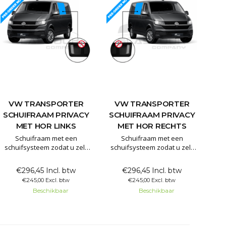
VW TRANSPORTER
VW TRANSPORTER
SCHUIFRAAM PRIVACY
SCHUIFRAAM PRIVACY
MET HOR LINKS
MET HOR RECHTS
Schuifraam met een
Schuifraam met een
schuifsysteem zodat u zelf
schuifsysteem zodat u zelf
het raam kan openzetten.
het raam kan openzetten.
Het schuifraam is gemaakt
Het schuifraam is gemaakt
€296,45 Incl. btw
€296,45 Incl. btw
van 80% verduisterd
van 80% verduisterd
€245,00 Excl. btw
€245,00 Excl. btw
privacyglas. Hierdoor kunt u
privacyglas. Hierdoor kunt u
Beschikbaar
Beschikbaar
wel zelf naar buiten kijken
wel zelf naar buiten kijken
maar dit maakt het lastig om
maar dit maakt het
naar binnen te kijken. Dit
onmogelijk om naar binnen
handige schuifraam is te
te kijken. Dit handige