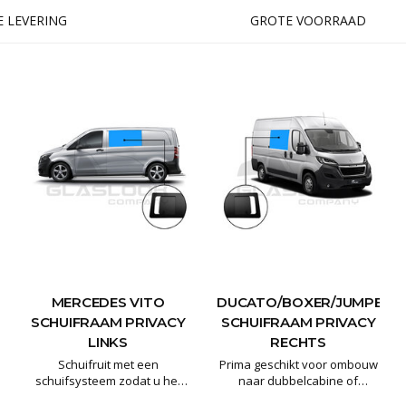
 LEVERING
GROTE VOORRAAD
MERCEDES VITO
DUCATO/BOXER/JUMPER
SCHUIFRAAM PRIVACY
SCHUIFRAAM PRIVACY
LINKS
RECHTS
Schuifruit met een
Prima geschikt voor ombouw
schuifsysteem zodat u het
naar dubbelcabine of
raam open kunt zetten .
buscamper80% verduisterd