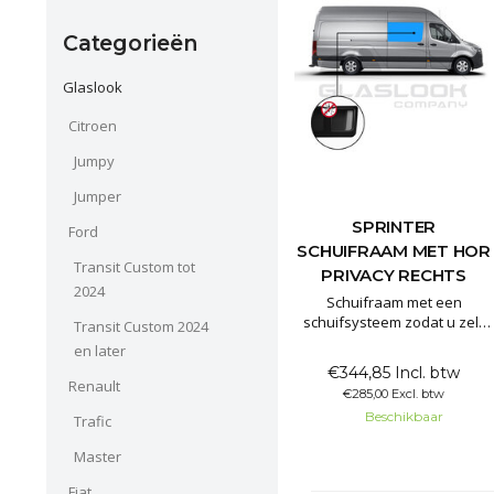
Categorieën
Glaslook
Citroen
Jumpy
Jumper
SPRINTER
Ford
SCHUIFRAAM MET HOR
Transit Custom tot
PRIVACY RECHTS
2024
Schuifraam met een
schuifsysteem zodat u zelf
Transit Custom 2024
het raam kan openzetten.
en later
Het schuifraam is gemaakt
€344,85 Incl. btw
van 80% verduisterd
Renault
€285,00 Excl. btw
privacyglas. Hierdoor kunt u
Beschikbaar
wel zelf naar buiten kijken
Trafic
maar dit maakt het lastig om
Master
naar binnen te kijken. Dit
handige schuifraam is te
Fiat