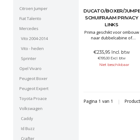
Citroen Jumper
DUCATO/BOXER/JUMP
SCHUIFRAAM PRIVACY
Fiat Talento
LINKS
Mercedes
Prima geschikt voor ombouw
naar dubbelcabine of
Vito 2004-2014
buscamper80% verduisterd
Vito - heden
privacyglasafmetingen:
€235,95 Incl. btw
1400x670mm passend voor
Sprinter
€195,00 Excl. btw
de L2 L3 L4
Niet beschikbaar
Al onze ramen zijn voorzien
Opel Vivaro
van E keurmerk en worden
geproduceerd in de EU
Peugeot Boxer
Peugeot Expert
Toyota Proace
Pagina 1 van 1
|
Produc
Volkswagen
Caddy
Id Buzz
Crafter