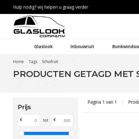
Hulp nodig? wij helpen u graag verder
Glaslook
Inbouwruit
Bunkwindow
Home
Tags
Schuifruit
PRODUCTEN GETAGD MET 
Pagina 1 van 1
|
Prod
Prijs
€
€
tot