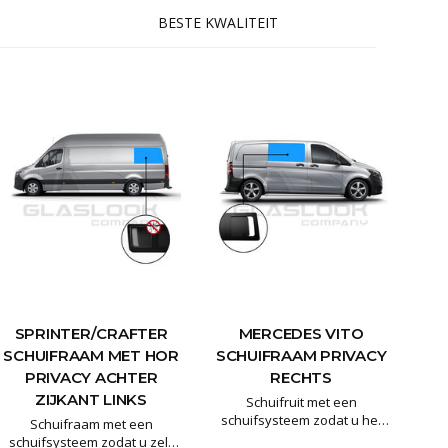
schuifraam i
BESTE KWALITEIT
SPRINTER/CRAFTER
MERCEDES VITO
SCHUIFRAAM MET HOR
SCHUIFRAAM PRIVACY
PRIVACY ACHTER
RECHTS
ZIJKANT LINKS
Schuifruit met een
schuifsysteem zodat u het
Schuifraam met een
raam open kunt zetten .
schuifsysteem zodat u zelf