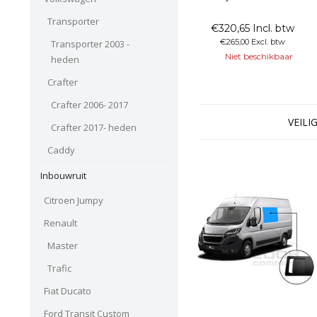
het raam kan openzetten.
Het schuifraam is gemaakt
Transporter
€320,65 Incl. btw
van 80% verduisterd
€265,00 Excl. btw
Transporter 2003 -
privacyglas. Hierdoor kunt u
Niet beschikbaar
wel zelf naar buiten kijken
heden
maar dit maakt het lastig om
Crafter
naar binnen te kijken. Dit
handige schuifraam is te
Crafter 2006- 2017
VEILI
Crafter 2017- heden
Caddy
Inbouwruit
Citroen Jumpy
Renault
Master
Trafic
Fiat Ducato
Ford Transit Custom