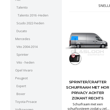
SNELLE
Talento
Talento 2016 -Heden
Scudo 2022-heden
Ducato
Mercedes
Vito 2004-2014
Sprinter
Vito - heden
Opel Vivaro
Peugeot
SPRINTER/CRAFTER
Expert
SCHUIFRAAM MET HOR
PRIVACY ACHTER
Boxer
ZIJKANT RECHTS
Toyota Proace
Schuifraam met een
schuifsysteem zodat u zelf
Volkswagen