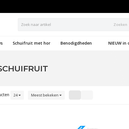
Zoeken
s
Schuifruit met hor
Benodigdheden
NIEUW in 
SCHUIFRUIT
ucten
24
Meest bekeken