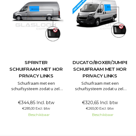
SPRINTER
DUCATO/BOXER/JUMPER
SCHUIFRAAM MET HOR
SCHUIFRAAM MET HOR
PRIVACY LINKS
PRIVACY LINKS
Schuifraam met een
Schuifraam met een
schuifsysteem zodat u zelf
schuifsysteem zodat u zelf
het raam kan openzetten.
het raam kan openzetten.
Het schuifraam is gemaakt
Het schuifraam is gemaakt
€344,85 Incl. btw
€320,65 Incl. btw
van 80% verduisterd
van 80% verduisterd
€285,00 Excl. btw
€265,00 Excl. btw
privacyglas. Hierdoor kunt u
privacyglas. Hierdoor kunt u
Beschikbaar
Beschikbaar
wel zelf naar buiten kijken
wel zelf naar buiten kijken
maar dit maakt het lastig om
maar dit maakt het lastig om
naar binnen te kijken. Dit
naar binnen te kijken. Dit
handige schuifraam is te
handige schuifraam is te