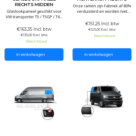
RECHTS MIDDEN
Onze ramen zijn Fabriek af 80%
Glaslookpaneel geschikt voor
verduisterd en worden niet
VW transporter T5 / T5GP / T6 /
voorzien van folie. Al onze
T6.1
ramen zijn voorzien van E
€151,25 Incl. btw
keurmerk en worden
€163,35 Incl. btw
€125,00 Excl. btw
Glaslookpanelen gemaakt van
geproduceerd in de EU.
€135,00 Excl. btw
Beschikbaar
echt glas voor een luxe
Beschikbaar
uitstraling. Het voordeel van
echt glas is dat het
In winkelwagen
In winkelwagen
gegarandeerd lang mee gaat
en het mooiste resultaat levert.
De panelen worden niet