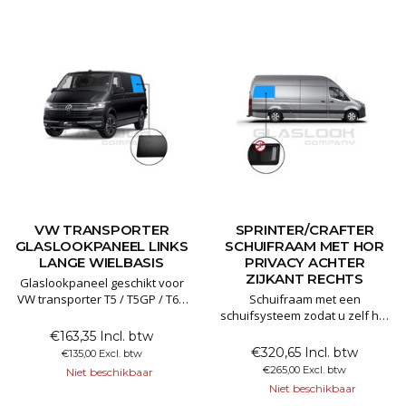
VW TRANSPORTER
SPRINTER/CRAFTER
GLASLOOKPANEEL LINKS
SCHUIFRAAM MET HOR
LANGE WIELBASIS
PRIVACY ACHTER
ZIJKANT RECHTS
Glaslookpaneel geschikt voor
VW transporter T5 / T5GP / T6 /
Schuifraam met een
T6.1 lange wielbasis
schuifsysteem zodat u zelf het
raam kan openzetten. Het
€163,35 Incl. btw
Glaslookpanelen gemaakt van
schuifraam is gemaakt van 80%
€320,65 Incl. btw
€135,00 Excl. btw
echt glas voor een luxe
verduisterd privacyglas.
€265,00 Excl. btw
Niet beschikbaar
uitstraling. Het voordeel van
Hierdoor kunt u wel zelf naar
Niet beschikbaar
echt glas is dat het
buiten kijken maar dit maakt