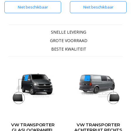
gegarandeerd lang mee gaat
het lastig om naar binnen te
Niet beschikbaar
Niet beschikbaar
en het mooiste resultaat levert.
kijken. Dit handige schuifraam
De pane
is te
SNELLE LEVERING
GROTE VOORRAAD
BESTE KWALITEIT
VW TRANSPORTER
VW TRANSPORTER
GLASLOOKPANEEL
ACHTERRUIT RECHTS