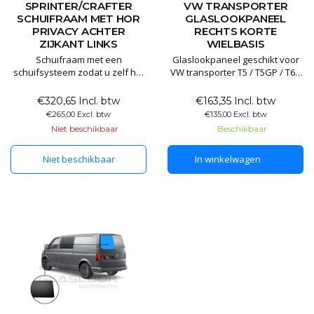
SPRINTER/CRAFTER
VW TRANSPORTER
SCHUIFRAAM MET HOR
GLASLOOKPANEEL
PRIVACY ACHTER
RECHTS KORTE
ZIJKANT LINKS
WIELBASIS
Schuifraam met een
Glaslookpaneel geschikt voor
schuifsysteem zodat u zelf het
VW transporter T5 / T5GP / T6 /
raam kan openzetten. Het
T6.1 Korte wielbasis
schuifraam is gemaakt van 80%
€320,65 Incl. btw
€163,35 Incl. btw
verduisterd privacyglas.
Glaslookpanelen gemaakt van
€265,00 Excl. btw
€135,00 Excl. btw
Hierdoor kunt u wel zelf naar
echt glas voor een luxe
Niet beschikbaar
Beschikbaar
buiten kijken maar dit maakt
uitstraling. Het voordeel van
het lastig om naar binnen te
echt glas is dat het
Niet beschikbaar
In winkelwagen
kijken. Dit handige schuifraam
gegarandeerd lang mee gaat
is te
en het mooiste resultaat levert.
De pane