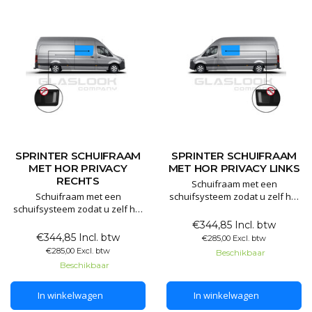
SPRINTER SCHUIFRAAM
SPRINTER SCHUIFRAAM
MET HOR PRIVACY
MET HOR PRIVACY LINKS
RECHTS
Schuifraam met een
Schuifraam met een
schuifsysteem zodat u zelf het
schuifsysteem zodat u zelf het
raam kan openzetten. Het
raam kan openzetten. Het
schuifraam is gemaakt van 80%
€344,85 Incl. btw
schuifraam is gemaakt van 80%
verduisterd privacyglas.
€344,85 Incl. btw
€285,00 Excl. btw
verduisterd privacyglas.
Hierdoor kunt u wel zelf naar
€285,00 Excl. btw
Beschikbaar
Hierdoor kunt u wel zelf naar
buiten kijken maar dit maakt
Beschikbaar
buiten kijken maar dit maakt
het lastig om naar binnen te
het lastig om naar binnen te
kijken. Dit handige schuifraam
In winkelwagen
In winkelwagen
kijken. Dit handige schuifraam
is te
is te