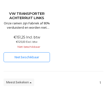
VW TRANSPORTER
ACHTERRUIT LINKS
Onze ramen zijn Fabriek af 80%
verduisterd en worden niet
voorzien van folie. Al onze
ramen zijn voorzien van E
€151,25 Incl. btw
keurmerk en worden
€125,00 Excl. btw
geproduceerd in de EU.
Niet beschikbaar
Niet beschikbaar
Meest bekeken
1