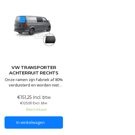
VW TRANSPORTER
ACHTERRUIT RECHTS
Onze ramen zijn Fabriek af 80%
verduisterd en worden niet
voorzien van folie. Al onze
ramen zijn voorzien van E
€151,25 Incl. btw
keurmerk en worden
€125,00 Excl. btw
geproduceerd in de EU.
Beschikbaar
In winkelwagen