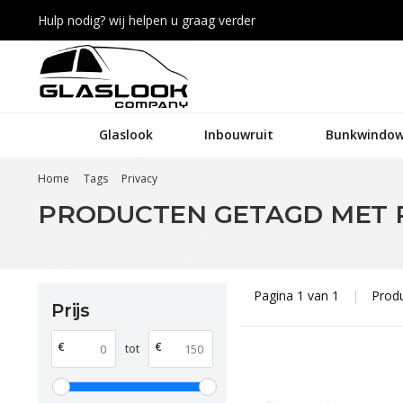
Hulp nodig? wij helpen u graag verder
Glaslook
Inbouwruit
Bunkwindow
Home
Tags
Privacy
PRODUCTEN GETAGD MET 
Pagina 1 van 1
|
Prod
Prijs
€
€
tot