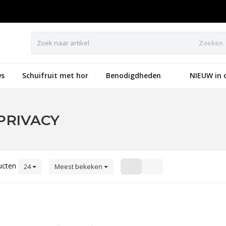
Zoeken
s
Schuifruit met hor
Benodigdheden
NIEUW in 
PRIVACY
ucten
24
Meest bekeken