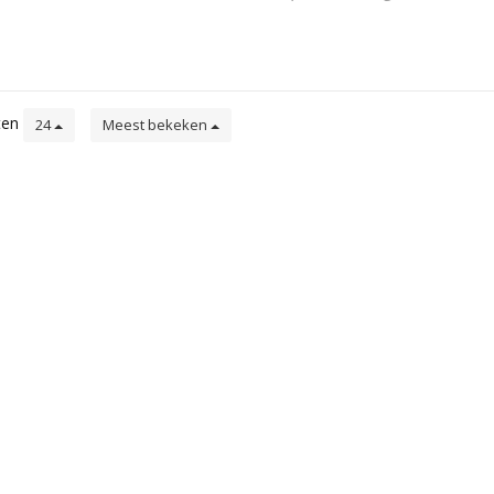
ten
24
Meest bekeken