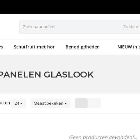
Zoeken
s
Schuifruit met hor
Benodigdheden
NIEUW in 
PANELEN GLASLOOK
ucten
24
Meest bekeken
Geen producten gevonden!...