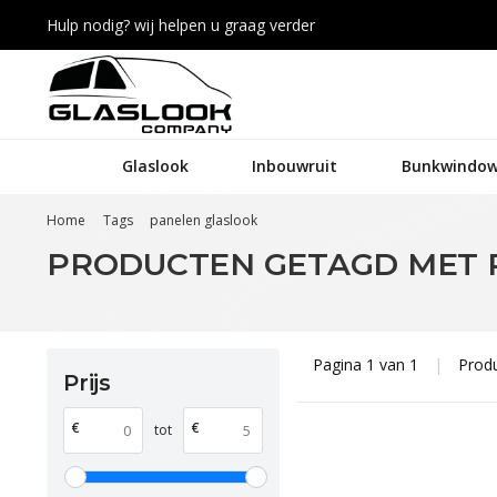
Hulp nodig? wij helpen u graag verder
Glaslook
Inbouwruit
Bunkwindow
Home
Tags
panelen glaslook
PRODUCTEN GETAGD MET 
Pagina 1 van 1
|
Prod
Prijs
€
€
tot