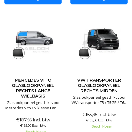
De pane
en het mooiste resultaat levert.
De pane
MERCEDES VITO
VW TRANSPORTER
GLASLOOKPANEEL
GLASLOOKPANEEL
RECHTS LANGE
RECHTS MIDDEN
WIELBASIS
Glaslookpaneel geschikt voor
Glaslookpaneel geschikt voor
VW transporter T5 / T5GP / T6 /
Mercedes Vito / V klasse Lange
T6.1
wielbasis
€163,35 Incl. btw
Glaslookpanelen gemaakt van
€187,55 Incl. btw
€135,00 Excl. btw
Glaslookpanelen gemaakt van
echt glas voor een luxe
€155,00 Excl. btw
Beschikbaar
echt glas voor een luxe
uitstraling. Het voordeel van
Beschikbaar