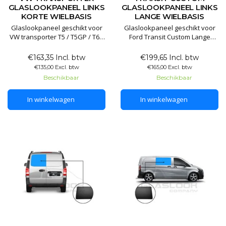
GLASLOOKPANEEL LINKS
GLASLOOKPANEEL LINKS
KORTE WIELBASIS
LANGE WIELBASIS
Glaslookpaneel geschikt voor
Glaslookpaneel geschikt voor
VW transporter T5 / T5GP / T6 /
Ford Transit Custom Lange
T6.1 Korte wielbasis
versie
€163,35 Incl. btw
€199,65 Incl. btw
Glaslookpanelen gemaakt van
Glaslookpanelen gemaakt van
€135,00 Excl. btw
€165,00 Excl. btw
echt glas voor een luxe
echt glas voor een luxe
Beschikbaar
Beschikbaar
uitstraling. Het voordeel van
uitstraling. Het voordeel van
echt glas is dat het
echt glas is dat het
In winkelwagen
In winkelwagen
gegarandeerd lang mee gaat
gegarandeerd lang mee gaat
en het mooiste resultaat levert.
en het mooiste resultaat levert.
De pane
De panelen worden niet dof,