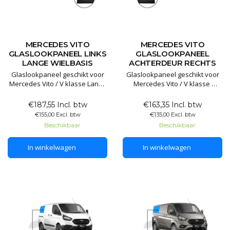
MERCEDES VITO
MERCEDES VITO
GLASLOOKPANEEL LINKS
GLASLOOKPANEEL
LANGE WIELBASIS
ACHTERDEUR RECHTS
Glaslookpaneel geschikt voor
Glaslookpaneel geschikt voor
Mercedes Vito / V klasse Lange
Mercedes Vito / V klasse
wielbasis
Glaslookpanelen gemaakt van
€187,55 Incl. btw
€163,35 Incl. btw
Glaslookpanelen gemaakt van
echt glas voor een luxe
€155,00 Excl. btw
€135,00 Excl. btw
echt glas voor een luxe
uitstraling. Het voordeel van
Beschikbaar
Beschikbaar
uitstraling. Het voordeel van
echt glas is dat het
echt glas is dat het
gegarandeerd lang mee gaat
In winkelwagen
In winkelwagen
gegarandeerd lang mee gaat
en het mooiste resultaat levert.
en het mooiste resultaat levert.
De panelen worden niet dof,
De panelen worden n
trekke