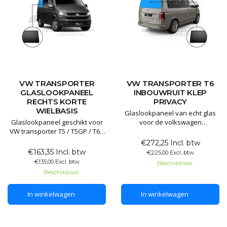
VW TRANSPORTER
VW TRANSPORTER T6
GLASLOOKPANEEL
INBOUWRUIT KLEP
RECHTS KORTE
PRIVACY
WIELBASIS
Glaslookpaneel van echt glas
Glaslookpaneel geschikt voor
voor de volkswagen
VW transporter T5 / T5GP / T6 /
transporter
T6.1 Korte wielbasis
€272,25 Incl. btw
€163,35 Incl. btw
€225,00 Excl. btw
Glaslookpanelen gemaakt van
€135,00 Excl. btw
Beschikbaar
echt glas voor een luxe
Beschikbaar
uitstraling. Het voordeel van
echt glas is dat het
In winkelwagen
In winkelwagen
gegarandeerd lang mee gaat
en het mooiste resultaat levert.
De pane