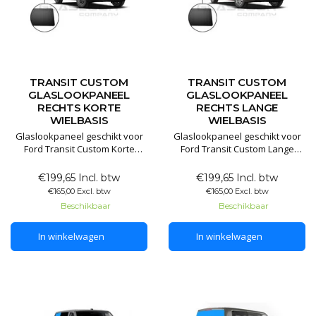
TRANSIT CUSTOM
TRANSIT CUSTOM
GLASLOOKPANEEL
GLASLOOKPANEEL
RECHTS KORTE
RECHTS LANGE
WIELBASIS
WIELBASIS
Glaslookpaneel geschikt voor
Glaslookpaneel geschikt voor
Ford Transit Custom Korte
Ford Transit Custom Lange
versie
versie
€199,65 Incl. btw
€199,65 Incl. btw
Glaslookpanelen gemaakt van
Glaslookpanelen gemaakt van
€165,00 Excl. btw
€165,00 Excl. btw
echt glas voor een luxe
echt glas voor een luxe
Beschikbaar
Beschikbaar
uitstraling. Het voordeel van
uitstraling. Het voordeel van
echt glas is dat het
echt glas is dat het
In winkelwagen
In winkelwagen
gegarandeerd lang mee gaat
gegarandeerd lang mee gaat
en het mooiste resultaat levert.
en het mooiste resultaat levert.
De panelen worden niet dof,
De panelen worden niet dof,