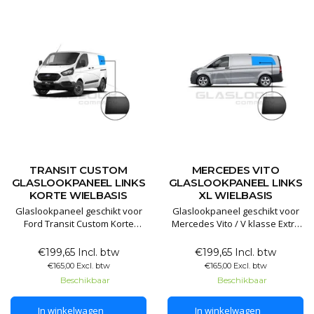
De panelen wo
TRANSIT CUSTOM
MERCEDES VITO
GLASLOOKPANEEL LINKS
GLASLOOKPANEEL LINKS
KORTE WIELBASIS
XL WIELBASIS
Glaslookpaneel geschikt voor
Glaslookpaneel geschikt voor
Ford Transit Custom Korte
Mercedes Vito / V klasse Extra
versie
Lange wielbasis
€199,65 Incl. btw
€199,65 Incl. btw
Glaslookpanelen gemaakt van
Glaslookpanelen gemaakt van
€165,00 Excl. btw
€165,00 Excl. btw
echt glas voor een luxe
echt glas voor een luxe
Beschikbaar
Beschikbaar
uitstraling. Het voordeel van
uitstraling. Het voordeel van
echt glas is dat het
echt glas is dat het
In winkelwagen
In winkelwagen
gegarandeerd lang mee gaat
gegarandeerd lang mee gaat