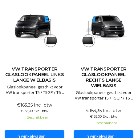
VW TRANSPORTER
VW TRANSPORTER
GLASLOOKPANEEL LINKS
GLASLOOKPANEEL
LANGE WIELBASIS
RECHTS LANGE
WIELBASIS
Glaslookpaneel geschikt voor
VW transporter T5 / T5GP / T6 /
Glaslookpaneel geschikt voor
T6.1 lange wielbasis
VW transporter T5 / T5GP / T6 /
T6.1 lange wielbasis
€163,35 Incl. btw
Glaslookpanelen gemaakt van
€163,35 Incl. btw
€135,00 Excl. btw
echt glas voor een luxe
Glaslookpanelen gemaakt van
€135,00 Excl. btw
Beschikbaar
uitstraling. Het voordeel van
echt glas voor een luxe
Beschikbaar
echt glas is dat het
uitstraling. Het voordeel van
gegarandeerd lang mee gaat
echt glas is dat het
In winkelwagen
In winkelwagen
en het mooiste resultaat levert.
gegarandeerd lang mee gaat