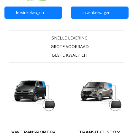
uitstraling. Het voordeel van
echt glas is dat het
echt glas is dat het
gegarandeerd lang mee gaat
In winkelwagen
In winkelwagen
gegarandeerd lang mee gaat
en het mooiste resultaat levert.
en het mooiste resultaat levert.
De panelen worden niet
De panelen worden n
SNELLE LEVERING
GROTE VOORRAAD
BESTE KWALITEIT
VW TRANSPORTER
TRANSIT CUSTOM