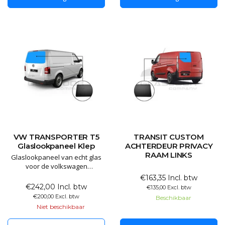
en het mooiste resultaat levert.
en het mooiste resultaat levert.
De panelen worden niet dof,
De panelen wo
VW TRANSPORTER T5
TRANSIT CUSTOM
Glaslookpaneel Klep
ACHTERDEUR PRIVACY
RAAM LINKS
Glaslookpaneel van echt glas
voor de volkswagen
transporter
€163,35 Incl. btw
€242,00 Incl. btw
€135,00 Excl. btw
€200,00 Excl. btw
Beschikbaar
Niet beschikbaar