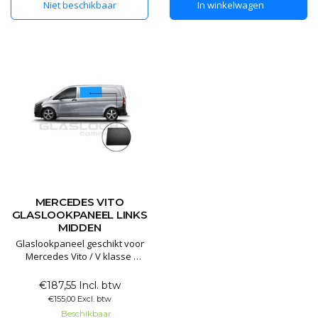
Niet beschikbaar
In winkelwagen
MERCEDES VITO
GLASLOOKPANEEL LINKS
MIDDEN
Glaslookpaneel geschikt voor
Mercedes Vito / V klasse
Glaslookpanelen gemaakt van
€187,55 Incl. btw
echt glas voor een luxe
€155,00 Excl. btw
uitstraling. Het voordeel van
Beschikbaar