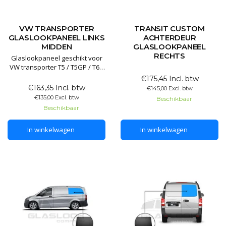
VW TRANSPORTER
TRANSIT CUSTOM
GLASLOOKPANEEL LINKS
ACHTERDEUR
MIDDEN
GLASLOOKPANEEL
RECHTS
Glaslookpaneel geschikt voor
VW transporter T5 / T5GP / T6 /
T6.1
€175,45 Incl. btw
€163,35 Incl. btw
€145,00 Excl. btw
Glaslookpanelen gemaakt van
€135,00 Excl. btw
Beschikbaar
echt glas voor een luxe
Beschikbaar
uitstraling. Het voordeel van
echt glas is dat het
In winkelwagen
In winkelwagen
gegarandeerd lang mee gaat
en het mooiste resultaat levert.
De panelen worden niet