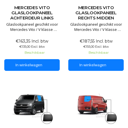
MERCEDES VITO
MERCEDES VITO
GLASLOOKPANEEL
GLASLOOKPANEEL
ACHTERDEUR LINKS
RECHTS MIDDEN
Glaslookpaneel geschikt voor
Glaslookpaneel geschikt voor
Mercedes Vito / V klasse
Mercedes Vito / V klasse
Glaslookpanelen gemaakt van
Glaslookpanelen gemaakt van
€163,35 Incl. btw
€187,55 Incl. btw
echt glas voor een luxe
echt glas voor een luxe
€135,00 Excl. btw
€155,00 Excl. btw
uitstraling. Het voordeel van
uitstraling. Het voordeel van
Beschikbaar
Beschikbaar
echt glas is dat het
echt glas is dat het
gegarandeerd lang mee gaat
gegarandeerd lang mee gaat
In winkelwagen
In winkelwagen
en het mooiste resultaat levert.
en het mooiste resultaat levert.
De panelen worden niet dof,
De panelen worden niet dof,
trekke
trekke