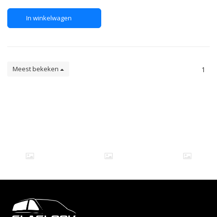
echt glas is dat het
gegarandeerd lang mee gaat
In winkelwagen
en het mooiste resultaat levert.
De panelen worden niet dof,
trekke
Meest bekeken
1