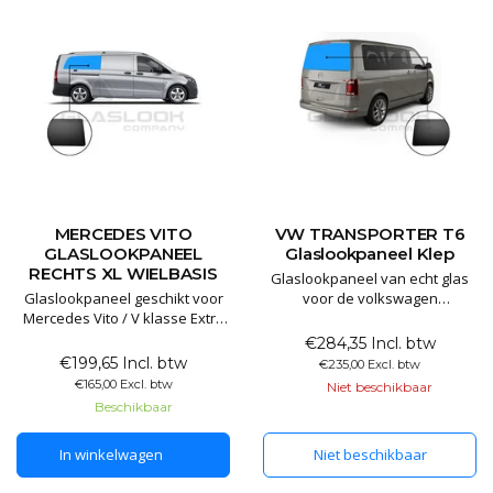
MERCEDES VITO
VW TRANSPORTER T6
GLASLOOKPANEEL
Glaslookpaneel Klep
RECHTS XL WIELBASIS
Glaslookpaneel van echt glas
Glaslookpaneel geschikt voor
voor de volkswagen
Mercedes Vito / V klasse Extra
transporter
Lange wielbasis
€284,35 Incl. btw
€199,65 Incl. btw
€235,00 Excl. btw
Glaslookpanelen gemaakt van
€165,00 Excl. btw
Niet beschikbaar
echt glas voor een luxe
Beschikbaar
uitstraling. Het voordeel van
echt glas is dat het
In winkelwagen
Niet beschikbaar
gegarandeerd lang mee gaat
en het mooiste resultaat levert.