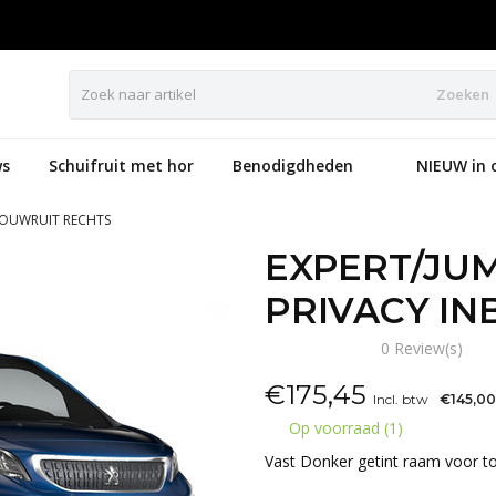
Zoeken
s
Schuifruit met hor
Benodigdheden
NIEUW in 
BOUWRUIT RECHTS
EXPERT/JU
PRIVACY I
0 Review(s)
€
175,45
Incl. btw
€145,00
Op voorraad (1)
Vast Donker getint raam voor t