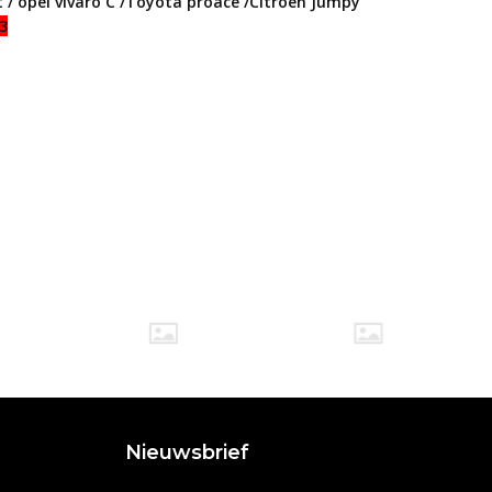
 / opel vivaro C /Toyota proace /Citroen Jumpy
3
Nieuwsbrief