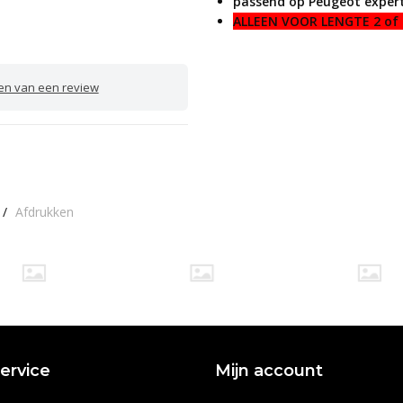
passend op Peugeot expert
ALLEEN VOOR LENGTE 2 of 
ven van een review
/
Afdrukken
ervice
Mijn account