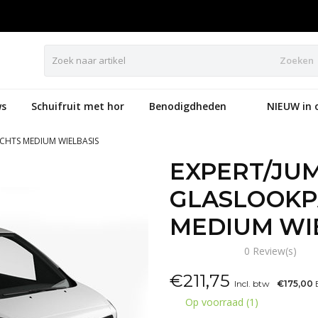
Zoeken
s
Schuifruit met hor
Benodigdheden
NIEUW in 
CHTS MEDIUM WIELBASIS
EXPERT/JU
GLASLOOKP
MEDIUM WI
0 Review(s)
€
211,75
Incl. btw
€175,00
E
Op voorraad (1)