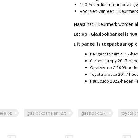
100 % verduisterend privacyg
Voorzien van een E keurmerk
Naast het E keurmerk worden a
Let op ! Glaslookpaneel is 10
Dit paneel is toepasbaar op
Peugeot Expert 2017-hede
Citroen Jumpy 2017-heden
Opel vivaro C 2009-heden 
Toyota proace 2017-heden
Fiat Scudo 2022-heden (le
neel
(4)
glaslookpanelen
(27)
glasslook
(27)
toyota p