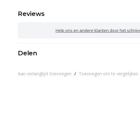
Reviews
Help ons en andere klanten door het schrij
Delen
Aan verlanglijst toevoegen
/
Toevoegen om te vergelijken