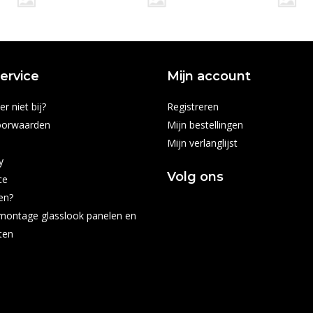
ervice
Mijn account
r niet bij?
Registreren
oorwaarden
Mijn bestellingen
Mijn verlanglijst
y
Volg ons
ce
en?
montage glasslook panelen en
ten