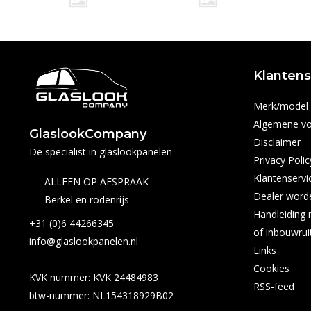
Klantens
Merk/model e
Algemene v
GlaslookCompany
Disclaimer
De specialist in glaslookpanelen
Privacy Polic
Klantenservi
ALLEEN OP AFSPRAAK
Dealer word
Berkel en rodenrijs
Handleiding 
+31 (0)6 44266345
of inbouwrui
info@glaslookpanelen.nl
Links
Cookies
KVK nummer: KVK 24484983
RSS-feed
btw-nummer: NL154318929B02