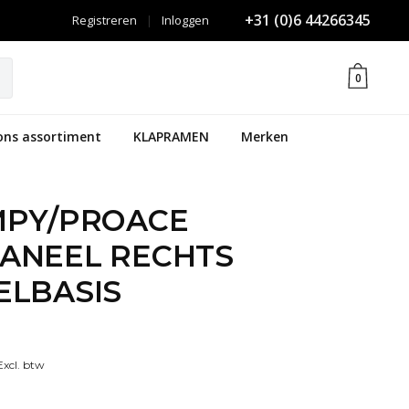
+31 (0)6 44266345
Registreren
|
Inloggen
0
ons assortiment
KLAPRAMEN
Merken
MPY/PROACE
ANEEL RECHTS
ELBASIS
xcl. btw