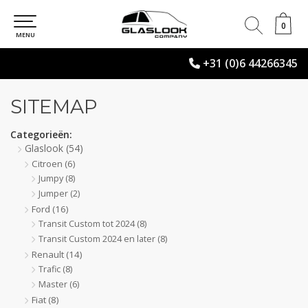
0
0
MENU
+31 (0)6 44266345
SITEMAP
Categorieën:
Glaslook
(54)
Citroen
(6)
Jumpy
(8)
Jumper
(2)
Ford
(16)
Transit Custom tot 2024
(8)
Transit Custom 2024 en later
(8)
Renault
(14)
Trafic
(8)
Master
(6)
Fiat
(8)